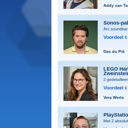
Addy van T
Sonos-pa
Arc soundbar
Voordeel
€
Dax du Pré
LEGO Harr
Zweinste
2 gedetaillee
Voordeel
€
Vera Werts
PlayStati
Met 2 absolu