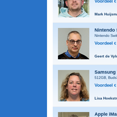
Voordeel
€
Mark Huijsm
Nintendo 
Nintendo Swi
Voordeel
€
Geert de Vyl
Samsung 
512GB, Buds3
Voordeel
€
Lisa Hoekst
Apple iMa