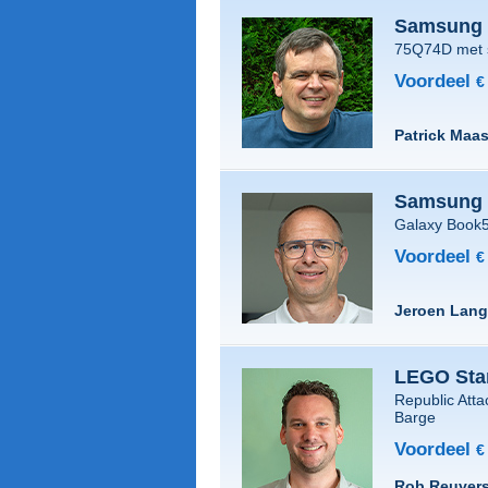
Samsung 4
75Q74D met 
Voordeel
€
Patrick Maa
Samsung 
Galaxy Book5
Voordeel
€
Jeroen Lang
LEGO Sta
Republic Atta
Barge
Voordeel
€
Rob Reuver