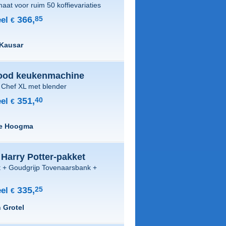
aat voor ruim 50 koffievariaties
366,
85
el
€
Kausar
od keukenmachine
 Chef XL met blender
351,
40
el
€
ce Hoogma
Harry Potter-pakket
t + Goudgrijp Tovenaarsbank +
335,
25
el
€
n Grotel