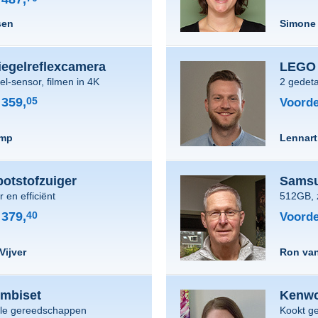
sen
Simone
egelreflexcamera
LEGO 
l-sensor, filmen in 4K
2 gedeta
359,
05
Voorde
amp
Lennart
botstofzuiger
Samsu
 en efficiënt
512GB, 
379,
40
Voorde
Vijver
Ron van
ombiset
Kenwo
ele gereedschappen
Kookt ge