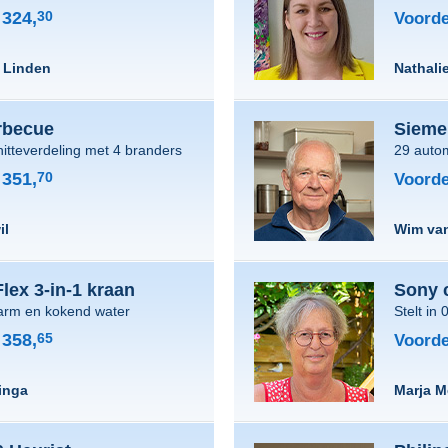
324,
30
Voorde
r Linden
Nathalie
rbecue
Sieme
hitteverdeling met 4 branders
29 autom
351,
70
Voorde
il
Wim va
lex 3-in-1 kraan
Sony 
arm en kokend water
Stelt in
358,
65
Voorde
inga
Marja M