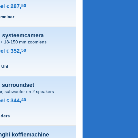
287,
50
el
€
melaar
 systeemcamera
+ 18-150 mm zoomlens
352,
50
el
€
 Uhl
 surroundset
r, subwoofer en 2 speakers
344,
40
el
€
nders
nghi koffiemachine