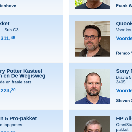
atenhove
Frank W
kket
Quooke
 + Sub G3
Voor ko
311,
45
Voorde
Remco 
y Potter Kasteel
Sony 
in en De Wegisweg
Bravia 
rde en fraaie sets
3405
223,
20
Voorde
Steven
on 5 Pro-pakket
HP All
te topgames
OmniStu
pakket