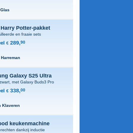
 Glas
Harry Potter-pakket
illeerde en fraaie sets
289,
90
el
€
 Harreman
ng Galaxy S25 Ultra
zwart, met Galaxy Buds3 Pro
338,
00
el
€
 Klaveren
od keukenmachine
rechten dankzij inductie