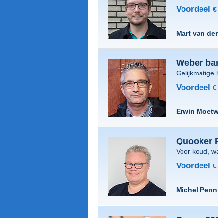
Voordeel
€
Mart van de
Weber ba
Gelijkmatige 
Voordeel
€
Erwin Moetw
Quooker F
Voor koud, w
Voordeel
€
Michel Penn