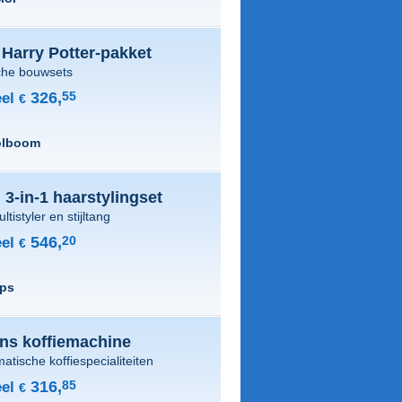
Harry Potter-pakket
che bouwsets
326,
55
el
€
olboom
3-in-1 haarstylingset
tistyler en stijltang
546,
20
el
€
ips
ns koffiemachine
atische koffiespecialiteiten
316,
85
el
€