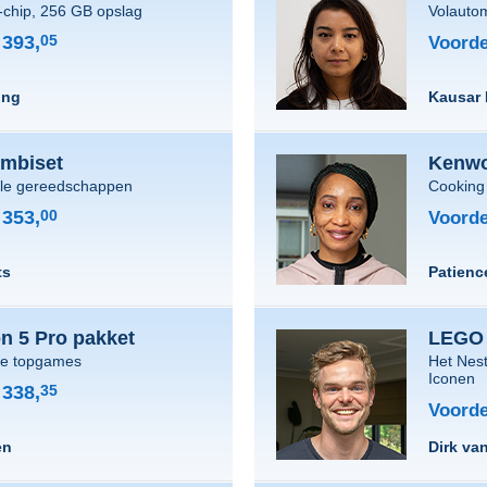
-chip, 256 GB opslag
Volautom
393,
05
Voorde
ing
Kausar 
ombiset
Kenwo
ele gereedschappen
Cooking
353,
00
Voorde
ts
Patien
on 5 Pro pakket
LEGO 
te topgames
Het Nes
Iconen
338,
35
Voorde
en
Dirk va