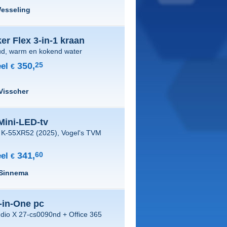
esseling
r Flex 3-in-1 kraan
ud, warm en kokend water
350,
25
el
€
Visscher
Mini-LED-tv
5 K-55XR52 (2025), Vogel's TVM
341,
60
el
€
 Sinnema
-in-One pc
dio X 27-cs0090nd + Office 365