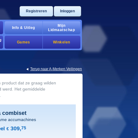
Registreren
Inloggen
Mijn
Info & Uitleg
Lidmaatschap
g
Games
Winkelen
Terug naar A-Merken Veilingen
 product dat ze graag wilden
gd werd. Het gemiddelde
.
a combiset
ame accumachines
309,
75
el
€