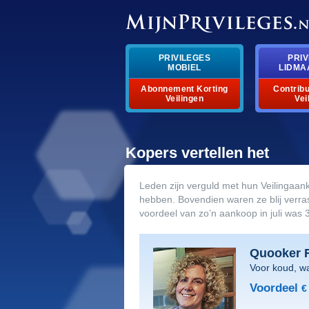
PRIVILEGES
PRIV
MOBIEL
LIDMA
Abonnement Korting
Contribu
Veilingen
Vei
Kopers vertellen het
Leden zijn verguld met hun Veilingaan
hebben. Bovendien waren ze blij verr
voordeel van zo’n aankoop in juli was 
Quooker F
Voor koud, w
Voordeel
€