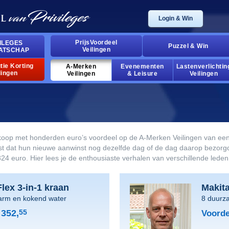
Login & Win
PrijsVoordeel
ILEGES
Puzzel & Win
Veilingen
ATSCHAP
tie Korting
A-Merken
Evenementen
Lastenverlichtin
lingen
Veilingen
& Leisure
Veilingen
koop met honderden euro’s voordeel op de A-Merken Veilingen van een
ast dat hun nieuwe aanwinst nog dezelfde dag of de dag daarop bezor
324 euro. Hier lees je de enthousiaste verhalen van verschillende leden
lex 3-in-1 kraan
Makit
arm en kokend water
8 duurz
352,
55
Voorde