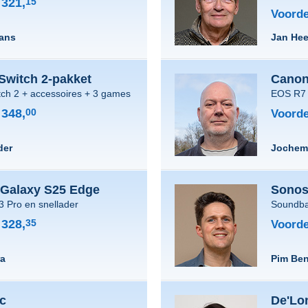
321,
15
Voorde
ans
Jan Hee
Switch 2-pakket
Canon
tch 2 + accessoires + 3 games
EOS R7 
348,
00
Voorde
der
Jochem
Galaxy S25 Edge
Sonos
 Pro en snellader
Soundba
328,
35
Voorde
ra
Pim Be
c
De'Lo