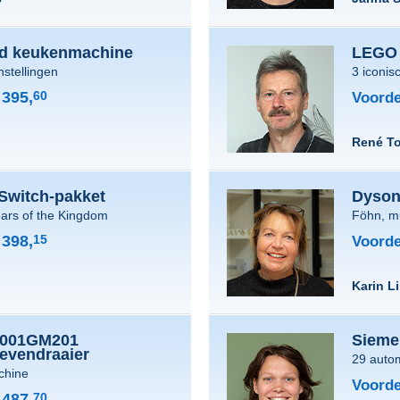
id keukenmachine
LEGO 
nstellingen
3 iconis
395,
60
Voorde
René T
Switch-pakket
Dyson 
ears of the Kingdom
Föhn, mul
398,
15
Voorde
l
Karin L
D001GM201
Sieme
evendraaier
29 autom
chine
Voorde
487,
70