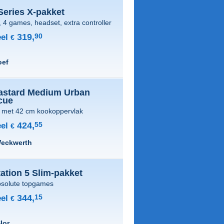
Series X-pakket
 4 games, headset, extra controller
319,
90
el
€
oef
astard Medium Urban
cue
met 42 cm kookoppervlak
424,
55
el
€
Weckwerth
ation 5 Slim-pakket
bsolute topgames
344,
15
el
€
lor