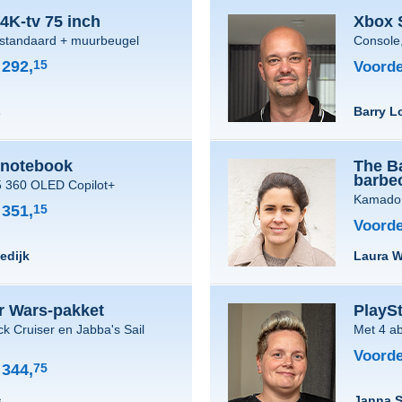
K-tv 75 inch
Xbox 
standaard + muurbeugel
Console,
292,
15
Voorde
s
Barry L
notebook
The B
barbe
 360 OLED Copilot+
Kamado 
351,
15
Voorde
edijk
Laura 
r Wars-pakket
PlaySt
ck Cruiser en Jabba's Sail
Met 4 a
Voorde
344,
75
s
Janna S