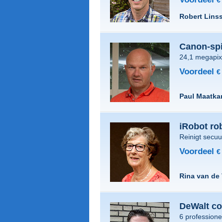
€
Robert Lins
Canon-spi
24,1 megapixe
Voordeel
€
Paul Maatk
iRobot ro
Reinigt secuur
Voordeel
€
Rina van de 
DeWalt c
6 profession