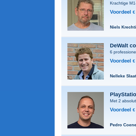
Krachtige M1
Voordeel
€
Niels Krecht
DeWalt c
6 profession
Voordeel
€
Nelleke Slaa
PlayStati
Met 2 absolu
Voordeel
€
Pedro Coen