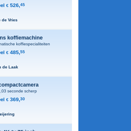
526,
45
el
€
 de Vries
ns koffiemachine
atische koffiespecialiteiten
485,
55
el
€
n de Laak
compactcamera
 0,03 seconde scherp
369,
30
el
€
eijering