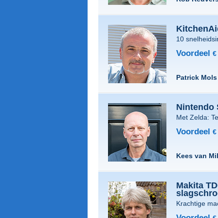
KitchenA
10 snelheidsi
Voordeel
€
Patrick Mols
Nintendo 
Met Zelda: T
Voordeel
€
Kees van Mi
Makita T
slagschro
Krachtige ma
Voordeel