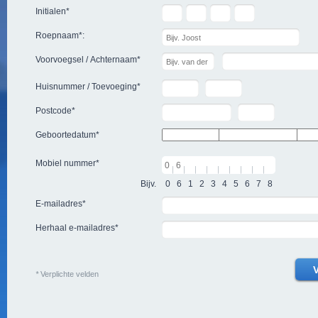
Initialen
*
Roepnaam
*
:
Voorvoegsel / Achternaam
*
Huisnummer / Toevoeging
*
Postcode
*
Geboortedatum
*
Mobiel nummer
*
Bijv.
0
6
1
2
3
4
5
6
7
8
E-mailadres
*
Herhaal e-mailadres
*
*
Verplichte velden