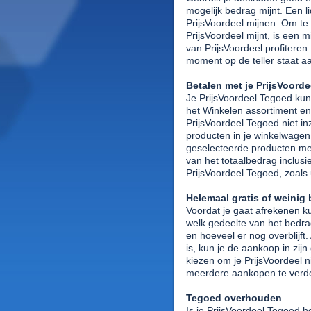
mogelijk bedrag mijnt. Een 
PrijsVoordeel mijnen. Om te
PrijsVoordeel mijnt, is een 
van PrijsVoordeel profiteren.
moment op de teller staat a
Betalen met je PrijsVoord
Je PrijsVoordeel Tegoed kun 
het Winkelen assortiment en 
PrijsVoordeel Tegoed niet in
producten in je winkelwagen 
geselecteerde producten met
van het totaalbedrag inclus
PrijsVoordeel Tegoed, zoals ui
Helemaal gratis of weinig 
Voordat je gaat afrekenen k
welk gedeelte van het bedrag
en hoeveel er nog overblijft
is, kun je de aankoop in zij
kiezen om je PrijsVoordeel n
meerdere aankopen te verd
Tegoed overhouden
Is je PrijsVoordeel Tegoed