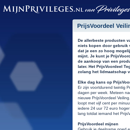
PrijsVoordeel Veil
De allerbeste producten 
niets kopen door gebruik v
dat je een zo hoog mogeli
mijnt. Je kunt je PrijsVoo
de aankoop van een produc
later. Het PrijsVoordeel Te
zolang het lidmaatschap v
Elke dag kans op PrijsVoo
Er zijn voortdurend twintig P
dagen per week. Meteen nada
nieuwe PrijsVoordeel Veiling.
loopt met vijf cent per minuu
iedere 24 uur 72 euro hoger 
lang totdat iemand het Prijs
PrijsVoordeel mijnen
Gebruik je deelname goed e