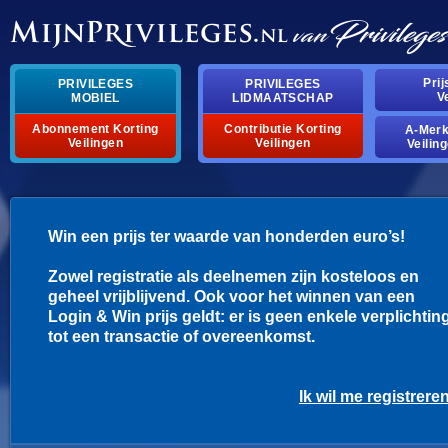
Pri
PRIVILEGES
PRIVILEGES
V
MOBIEL
LIDMAATSCHAP
Abonnement Korting
Contributie Korting
A-Mer
Veilingen
Veilingen
Veilin
Win een prijs ter waarde van honderden euro’s!
Zowel registratie als deelnemen zijn kosteloos en
geheel vrijblijvend. Ook voor het winnen van een
Login & Win prijs geldt: er is geen enkele verplichtin
tot een transactie of overeenkomst.
Ik wil me registrere