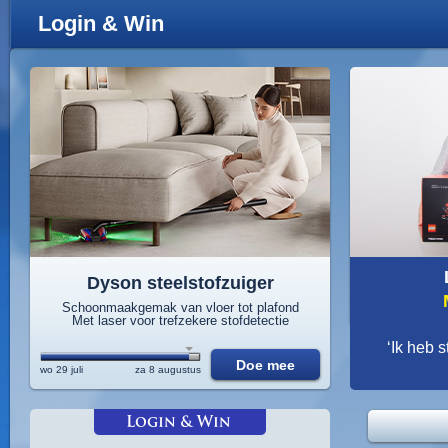
Login & Win
Dyson steelstofzuiger
Schoonmaakgemak van vloer tot plafond
Met laser voor trefzekere stofdetectie
‘Ik heb s
Doe mee
wo 29 juli
za 8 augustus