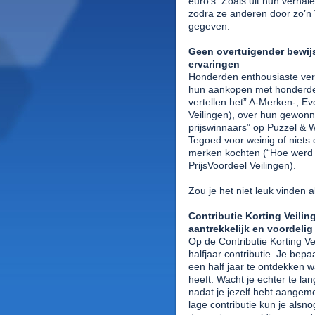
euro’s. Zoals uit hun verhale
zodra ze anderen door zo’n
gegeven.
Geen overtuigender bewij
ervaringen
Honderden enthousiaste verh
hun aankopen met honderden
vertellen het” A-Merken-, E
Veilingen), over hun gewonn
prijswinnaars” op Puzzel & 
Tegoed voor weinig of niets
merken kochten (“Hoe werd 
PrijsVoordeel Veilingen).
Zou je het niet leuk vinden a
Contributie Korting Veili
aantrekkelijk en voordelig
Op de Contributie Korting Vei
halfjaar contributie. Je bepa
een half jaar te ontdekken w
heeft. Wacht je echter te lan
nadat je jezelf hebt aangem
lage contributie kun je als