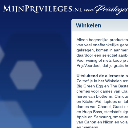
Winkelen
Alleen begeerlijke producten
van veel onafhankelijke geb
gekregen, komen in aanmerki
daardoor een selectief aanbo
Voor weinig of niets koop je 
PrijsVoordeel, dat je gratis 
Uitsluitend de allerbeste 
Zo tref je in het Winkelen 
Big Green Egg en The Basta
crèmes voor dames van Clar
heren van Biotherm, Cliniq
en KitchenAid, laptops en ta
dames van Chanel, Gucci e
en Hugo Boss, steelstofzuig
Apple en Samsung, smart-t
van Canon en Nikon en vola
en Siemens.