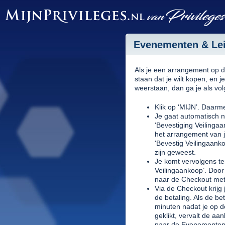
Evenementen & Leis
Als je een arrangement op d
staan dat je wilt kopen, en je
weerstaan, dan ga je als vol
Klik op ‘MIJN’. Daarme
Je gaat automatisch 
‘Bevestiging Veilingaan
het arrangement van jo
'Bevestig Veilingaank
zijn geweest.
Je komt vervolgens ter
Veilingaankoop’. Door 
naar de Checkout met
Via de Checkout krijg 
de betaling. Als de be
minuten nadat je op d
geklikt, vervalt de a
naar de Evenementen 