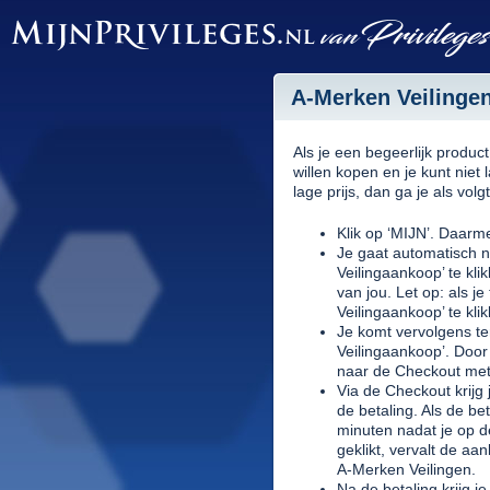
A-Merken Veilingen
Als je een begeerlijk produc
willen kopen en je kunt niet
lage prijs, dan ga je als volg
Klik op ‘MIJN’. Daarme
Je gaat automatisch n
Veilingaankoop’ te kli
van jou. Let op: als j
Veilingaankoop’ te kli
Je komt vervolgens ter
Veilingaankoop’. Door 
naar de Checkout met
Via de Checkout krijg 
de betaling. Als de be
minuten nadat je op d
geklikt, vervalt de a
A-Merken Veilingen.
Na de betaling krijg je