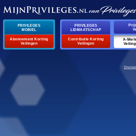
pri
privileges
privileges
v
mobiel
lidmaatschap
abonnement korting
contributie korting
a-mer
veilingen
veilingen
veilin
discla