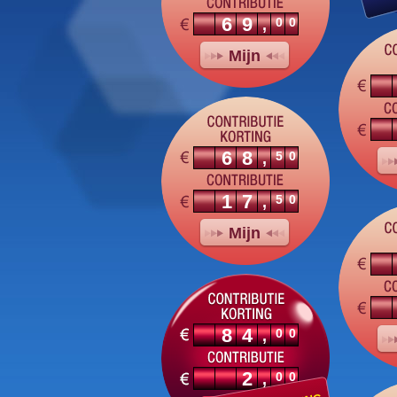
69
00
,
Mijn
68
50
,
17
50
,
Mijn
84
00
,
2
00
,