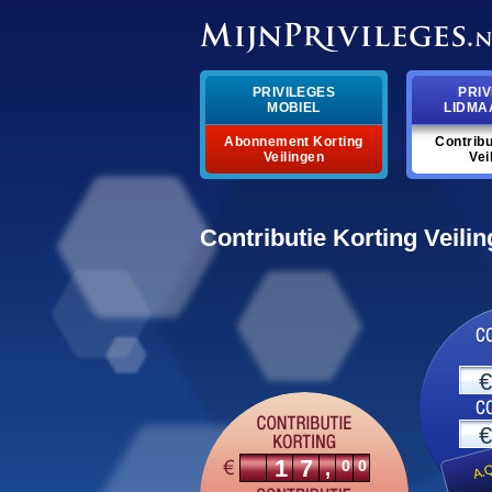
PRIVILEGES
PRIV
MOBIEL
LIDMA
Abonnement Korting
Contribu
Veilingen
Vei
Contributie Korting Veili
€
€
Kr
17
00
,