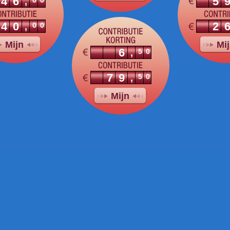
46
5
00
,
40
2
00
,
Mijn
Mi
6
50
,
79
50
,
Mijn