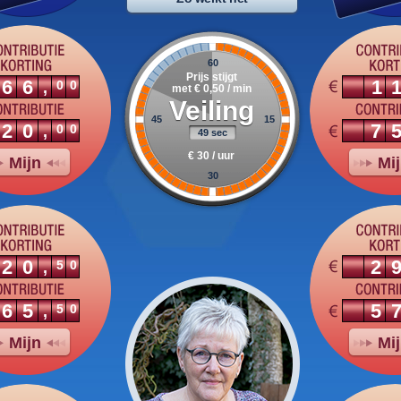
60
Prijs stijgt
66
1
00
,
met € 0,50 / min
Veiling
45
15
20
7
00
,
50 sec
€ 30 / uur
Mijn
Mi
30
20
2
50
,
65
5
50
,
Mijn
Mi