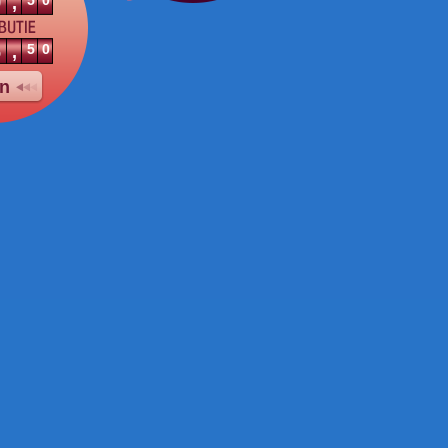
9
50
,
6
50
,
jn