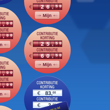
26
50
,
Mijn
1
00
,
5
00
,
25
50
,
jn
60
50
,
Mijn
9
00
,
7
00
,
€
83,
00
jn
€
3,
00