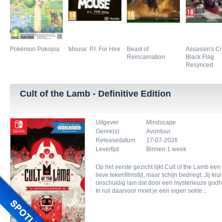
Pokémon Pokopia
Mouse: P.I. For Hire
Beast of
Assassin's C
Reincarnation
Black Flag
Resynced
Cult of the Lamb - Definitive Edition
Uitgever
Mindscape
Genre(s)
Avontuur
Releasedatum
17-07-2026
Levertijd
Binnen 1 week
Op het eerste gezicht lijkt Cult of the Lamb ee
lieve tekenfilmstijl, maar schijn bedriegt. Jij kr
onschuldig lam dat door een mysterieuze godh
In ruil daarvoor moet je een eigen sekte...