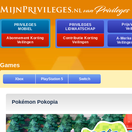
Prijs
PRIVILEGES
PRIVILEGES
Vei
MOBIEL
LIDMAATSCHAP
Abonnement Korting
Contributie Korting
A-Merke
Veilingen
Veilingen
Veilinge
Games
Xbox
PlayStation 5
Switch
Pokémon Pokopia