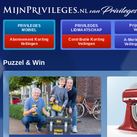
Pri
PRIVILEGES
PRIVILEGES
V
MOBIEL
LIDMAATSCHAP
Abonnement Korting
Contributie Korting
A-Mer
Veilingen
Veilingen
Veilin
Puzzel & Win