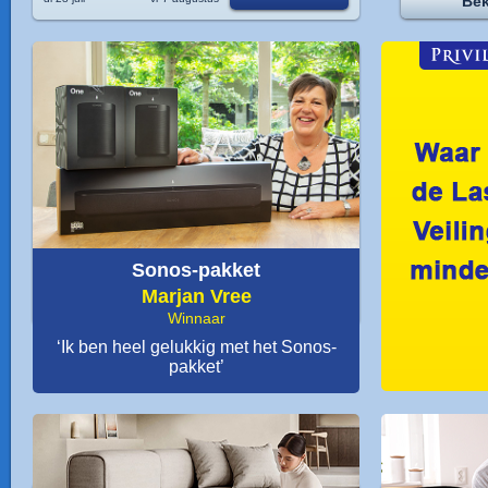
Bek
Sonos-pakket
Marjan Vree
Winnaar
‘Ik ben heel gelukkig met het Sonos-
pakket’