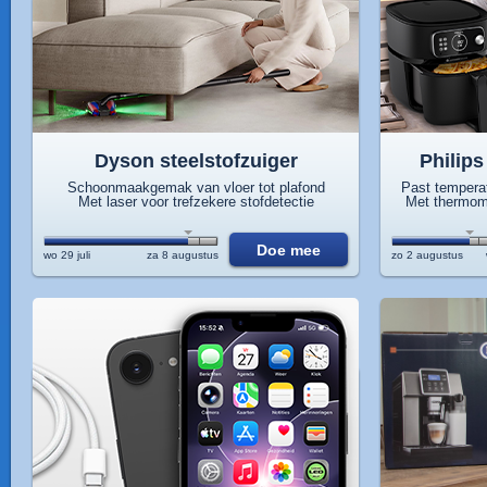
Dyson steelstofzuiger
Philips
Schoonmaakgemak van vloer tot plafond
Past temperat
Met laser voor trefzekere stofdetectie
Met thermom
Doe mee
wo 29 juli
za 8 augustus
zo 2 augustus