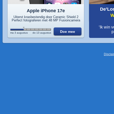
De’Lo
Apple iPhone 17e
W
Uiterst krasbestendig door Ceramic Shield 2
Perfect fotograferen met 48 MP Fusioncamera
‘Ik win 
Doe mee
p
ma 3 augustus
do 13 augustus
Discla