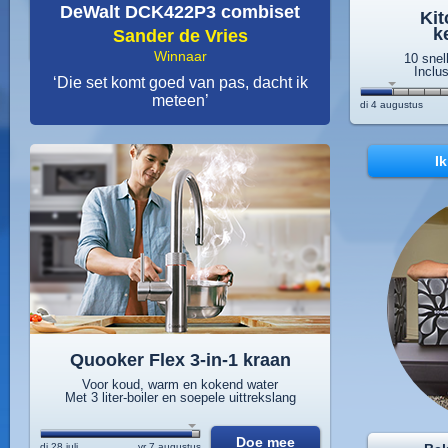
DeWalt DCK422P3 combiset
Kit
k
Sander de Vries
Winnaar
10 sne
Inclu
‘Die set komt goed van pas, dacht ik
meteen’
di 4 augustus
Ik
Quooker Flex 3-in-1 kraan
Voor koud, warm en kokend water
Met 3 liter-boiler en soepele uittrekslang
Doe mee
di 28 juli
vr 7 augustus