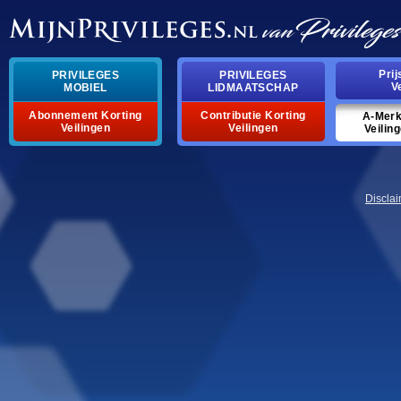
pri
privileges
privileges
v
mobiel
lidmaatschap
abonnement korting
contributie korting
a-mer
veilingen
veilingen
veilin
discla