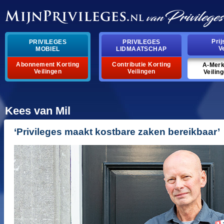
pri
privileges
privileges
v
mobiel
lidmaatschap
abonnement korting
contributie korting
a-mer
veilingen
veilingen
veilin
kees van mil
‘privileges maakt kostbare zaken bereikbaar’