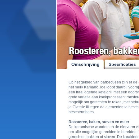
Omschrijving
Specificaties
Op het gebied van barbecueën zijn er de 
het merk Kamado Joe loopt daarbij voorop a
een fraai ogende ketelgrill met een doors
grote variatie aan kookprocessen: rooster
mogelijk om gerechten te roken, met beh
je Classic III tegen de elementen te besc
beschermhoes.
Roosteren, baken, stoven en meer
De keramische wanden en de eiervorm va
om alle mogelijke gerechten te bereiden. H
gerechten bakken of stoven. De karakterist