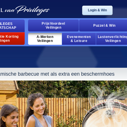
Login & Win
PrijsVoordeel
ILEGES
Puzzel & Win
Veilingen
ATSCHAP
tie Korting
A-Merken
Evenementen
Lastenverlichtin
lingen
Veilingen
& Leisure
Veilingen
amische barbecue met als extra een beschermhoes