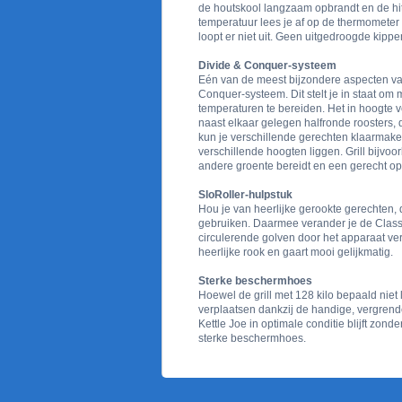
de houtskool langzaam opbrandt en de hit
temperatuur lees je af op de thermometer in
loopt er niet uit. Geen uitgedroogde kippe
Divide & Conquer-systeem
Eén van de meest bijzondere aspecten van 
Conquer-systeem. Dit stelt je in staat om 
temperaturen te bereiden. Het in hoogte v
naast elkaar gelegen halfronde roosters, 
kun je verschillende gerechten klaarmake
verschillende hoogten liggen. Grill bijvoor
andere groente bereidt en een gerecht op
SloRoller-hulpstuk
Hou je van heerlijke gerookte gerechten, 
gebruiken. Daarmee verander je de Classic
circulerende golven door het apparaat ve
heerlijke rook en gaart mooi gelijkmatig.
Sterke beschermhoes
Hoewel de grill met 128 kilo bepaald niet 
verplaatsen dankzij de handige, vergrend
Kettle Joe in optimale conditie blijft zonde
sterke beschermhoes.