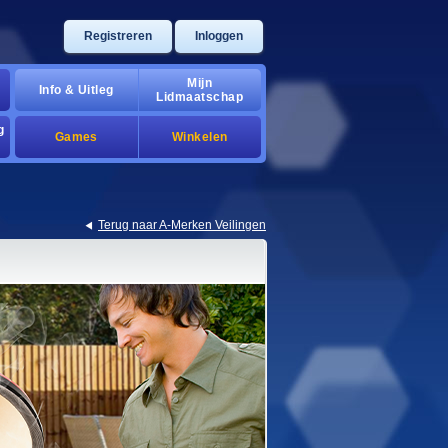
Registreren
Inloggen
Mijn
Info & Uitleg
Lidmaatschap
g
Games
Winkelen
Terug naar A-Merken Veilingen