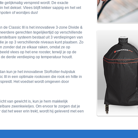
te gelijkmatig verspreid wordt. De exacte
 het deksel. Vlees blijft lekker sappig en het vet
npoten of worstjes dus!
de Classic III is het innovatieve 3-zone Divide &
meerdere gerechten tegelijkertijd op verschillende
erstelbare systeem bestaat uit 3 verdiepingen van
die je op 3 verschillende niveaus kunt plaatsen. Zo
n zonder dat ze elkaar raken, omdat ze op
beeld vlees op het ene rooster, terwijl je op de
 de derde verdieping op temperatuur houdt.
dan kun je het innovatieve SloRoller-hulpstuk
 III in een optimale rookoven die rook en hitte in
rspreidt. Het voedsel wordt omgeven door
licht van gewicht is, kun je hem makkelijk
elbare zwenkwieljes. Om ervoor te zorgen dat je
r dat het weer erin trekt, wordt hij geleverd met een