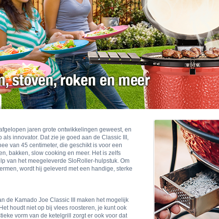
afgelopen jaren grote ontwikkelingen geweest, en
ls innovator. Dat zie je goed aan de Classic III,
nee van 45 centimeter, die geschikt is voor een
en, bakken, slow cooking en meer. Het is zelfs
ulp van het meegeleverde SloRoller-hulpstuk. Om
hermen, wordt hij geleverd met een handige, sterke
n de Kamado Joe Classic III maken het mogelijk
et houdt niet op bij vlees roosteren, je kunt ook
ieke vorm van de ketelgrill zorgt er ook voor dat