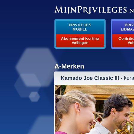
PRIVILEGES
PRIV
MOBIEL
LIDMA
Abonnement Korting
Contribu
Veilingen
Vei
A-Merken
Kamado Joe Classic III
- ker