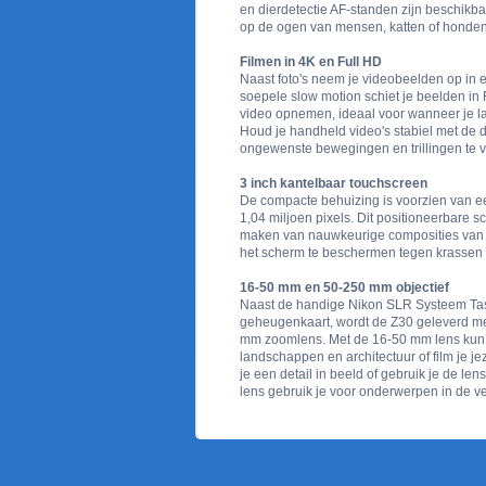
en dierdetectie AF-standen zijn beschikbaa
op de ogen van mensen, katten of honden
Filmen in 4K en Full HD
Naast foto's neem je videobeelden op in e
soepele slow motion schiet je beelden in 
video opnemen, ideaal voor wanneer je 
Houd je handheld video's stabiel met de di
ongewenste bewegingen en trillingen te 
3 inch kantelbaar touchscreen
De compacte behuizing is voorzien van ee
1,04 miljoen pixels. Dit positioneerbare 
maken van nauwkeurige composities van 
het scherm te beschermen tegen krassen e
16-50 mm en 50-250 mm objectief
Naast de handige Nikon SLR Systeem T
geheugenkaart, wordt de Z30 geleverd m
mm zoomlens. Met de 16-50 mm lens kun j
landschappen en architectuur of film je 
je een detail in beeld of gebruik je de l
lens gebruik je voor onderwerpen in de ver