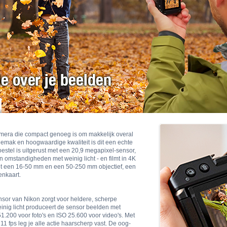
mera die compact genoeg is om makkelijk overal
emak en hoogwaardige kwaliteit is dit een echte
toestel is uitgerust met een 20,9 megapixel-sensor,
 omstandigheden met weinig licht - en filmt in 4K
et een 16-50 mm en een 50-250 mm objectief, een
nkaart.
or van Nikon zorgt voor heldere, scherpe
inig licht produceert de sensor beelden met
1.200 voor foto's en ISO 25.600 voor video's. Met
 fps leg je alle actie haarscherp vast. De oog-