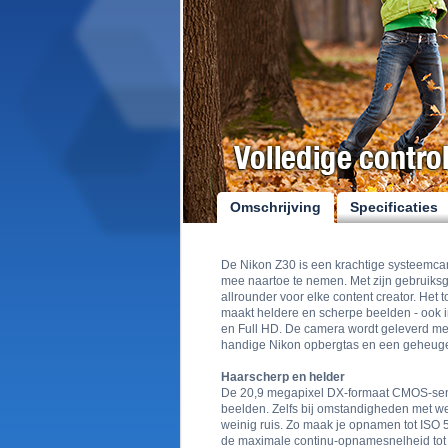
Omschrijving
Specificaties
De Nikon Z30 is een krachtige systeemca
mee naartoe te nemen. Met zijn gebruiksg
allrounder voor elke content creator. Het 
maakt heldere en scherpe beelden - ook in
en Full HD. De camera wordt geleverd m
handige Nikon opbergtas en een geheuge
Haarscherp en helder
De 20,9 megapixel DX-formaat CMOS-sens
beelden. Zelfs bij omstandigheden met we
weinig ruis. Zo maak je opnamen tot ISO 5
de maximale continu-opnamesnelheid tot 11