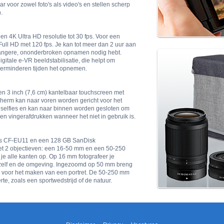
r voor zowel foto's als video's en stellen scherp
.
en 4K Ultra HD resolutie tot 30 fps. Voor een
Full HD met 120 fps. Je kan tot meer dan 2 uur aan
langere, ononderbroken opnamen nodig hebt.
gitale e-VR beeldstabilisatie, die helpt om
verminderen tijden het opnemen.
n 3 inch (7,6 cm) kantelbaar touchscreen met
scherm kan naar voren worden gericht voor het
selfies en kan naar binnen worden gesloten om
n vingerafdrukken wanneer het niet in gebruik is.
as CF-EU11 en een 128 GB SanDisk
et 2 objectieven: een 16-50 mm en een 50-250
e alle kanten op. Op 16 mm fotografeer je
jezelf en de omgeving. Ingezoomd op 50 mm breng
ens voor het maken van een portret. De 50-250 mm
te, zoals een sportwedstrijd of de natuur.