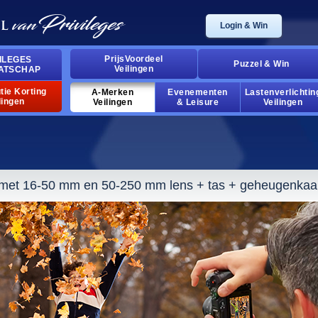
Login & Win
PrijsVoordeel
ILEGES
Puzzel & Win
Veilingen
ATSCHAP
tie Korting
A-Merken
Evenementen
Lastenverlichtin
lingen
Veilingen
& Leisure
Veilingen
 met 16-50 mm en 50-250 mm lens + tas + geheugenkaa