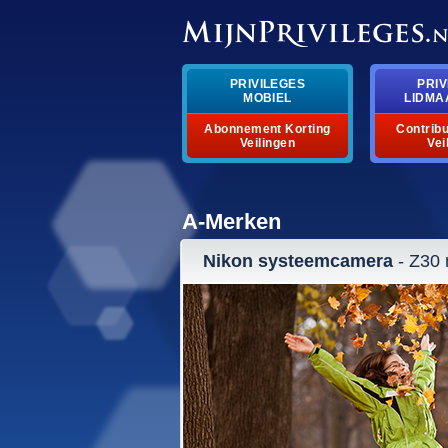
PRIVILEGES
PRIV
MOBIEL
LIDMA
Abonnement Korting
Contribu
Veilingen
Vei
A-Merken
Nikon systeemcamera
- Z30