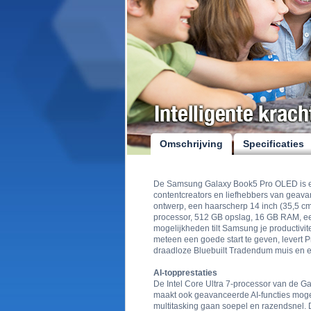
Omschrijving
Specificaties
De Samsung Galaxy Book5 Pro OLED is ee
contentcreators en liefhebbers van geavan
ontwerp, een haarscherp 14 inch (35,5 cm
processor, 512 GB opslag, 16 GB RAM, ee
mogelijkheden tilt Samsung je productivite
meteen een goede start te geven, levert Pr
draadloze Bluebuilt Tradendum muis en ee
AI-topprestaties
De Intel Core Ultra 7-processor van de G
maakt ook geavanceerde AI-functies moge
multitasking gaan soepel en razendsnel. D