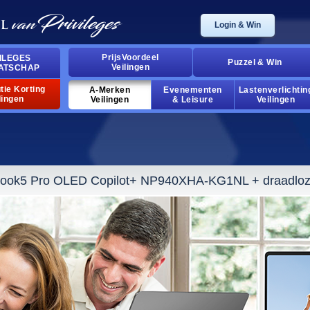
Login & Win
PrijsVoordeel
ILEGES
Puzzel & Win
Veilingen
ATSCHAP
tie Korting
A-Merken
Evenementen
Lastenverlichtin
lingen
Veilingen
& Leisure
Veilingen
ook5 Pro OLED Copilot+ NP940XHA-KG1NL + draadloze