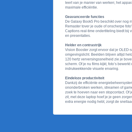
leert van je manier van werken; het appar
maximale efficiëntie.
Geavanceerde functies
De Galaxy Book5 Pro beschikt over nog m
Remaster tover je oude of onscherpe foto
Captions real-time ondertiteling biedt bi
en presentaties.
Helder en contrastrijk
Vision Booster zorgt ervoor dat je OLED-
omgevingslicht. Beelden blijven altijd helde
120 hertz verversingssnelheid zie je bo
scherm. Of je nu films kijkt, foto’s bewerk
indrukwekkende visuele ervaring.
Eindeloze productiviteit
Dankzij de efficiënte energiebeheersysteme
ononderbroken werken, streamen of game
zoek te hoeven naar een stopcontact. Of 
zit, met deze laptop hoef je je geen zorge
extra energie nodig hebt, zorgt de snellaa