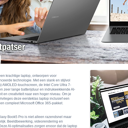
n krachtige laptop, ontworpen voor
ceerde technologie. Met een slank en stijlvol
) AMOLED-touchscreen, de Intel Core Ultra 7-
n zeer lange batterijduur en indrukwekkende AI-
it en creativiteit naar een hoger niveau. Om je
ivileges deze eersteklas laptop inclusief een
n compleet Microsoft Office 365-pakket.
alaxy Book5 Pro is niet alleen razendsnel maar
lijk. Beeldbewerking, videorendering en
eze AI-optimalisaties zorgen ervoor dat de laptop