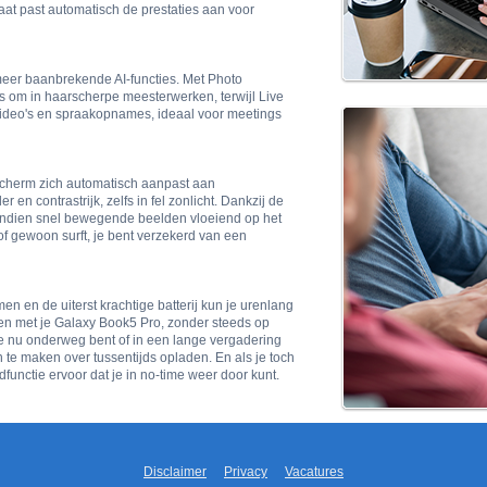
aat past automatisch de prestaties aan voor
eer baanbrekende AI-functies. Met Photo
's om in haarscherpe meesterwerken, terwijl Live
j video's en spraakopnames, ideaal voor meetings
scherm zich automatisch aanpast aan
r en contrastrijk, zelfs in fel zonlicht. Dankzij de
vendien snel bewegende beelden vloeiend op het
t of gewoon surft, je bent verzekerd van een
n en de uiterst krachtige batterij kun je urenlang
n met je Galaxy Book5 Pro, zonder steeds op
je nu onderweg bent of in een lange vergadering
n te maken over tussentijds opladen. En als je toch
dfunctie ervoor dat je in no-time weer door kunt.
Disclaimer
Privacy
Vacatures