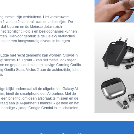
toestel zijn verbluffend. Het vernieuwde
n 1 van de 2 camera's aan de achterzijde. De
dat kleuren en de kleinste details zich
n het (zon)licht. Foto’s en beeldopnames kunnen
rden. Hiervoor gebruik je de Galaxy AI-functies
al naar een hoogwaardig niveau te brengen.
Edge met recht genoemd kan worden. Stijlvol in
gt slechts 163 gram – kan het toestel ook tegen
ame en gepantserd met een stevige Corning Gorilla
 Gorilla Glass Victus 2 aan de achterzijde, is het
r.
 blijkt andermaal uit de uitgebreide Galaxy AI-
rim, biedt de smartphone een AI-partner. Met de
ag een briefing, om geen afspraak te missen en de
aag aan je AI-partner is makkelijk gesteld en het
n handige zijknop Google Gemini in te schakelen.