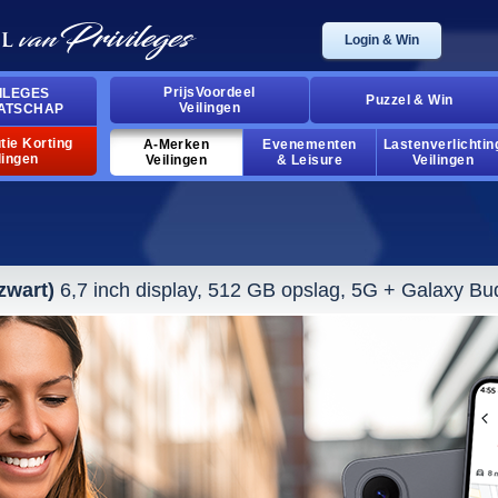
Login & Win
PrijsVoordeel
ILEGES
Puzzel & Win
Veilingen
ATSCHAP
tie Korting
A-Merken
Evenementen
Lastenverlichtin
lingen
Veilingen
& Leisure
Veilingen
zwart)
6,7 inch display, 512 GB opslag, 5G + Galaxy Bu