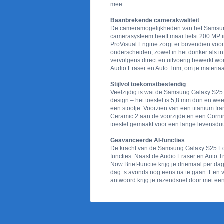
mee.
Baanbrekende camerakwaliteit
De cameramogelijkheden van het Samsung-
camerasysteem heeft maar liefst 200 MP i
ProVisual Engine zorgt er bovendien voor 
onderscheiden, zowel in het donker als i
vervolgens direct en uitvoerig bewerkt wo
Audio Eraser en Auto Trim, om je materia
Stijlvol toekomstbestendig
Veelzijdig is wat de Samsung Galaxy S25 
design – het toestel is 5,8 mm dun en wee
een stootje. Voorzien van een titanium fr
Ceramic 2 aan de voorzijde en een Corning
toestel gemaakt voor een lange levensduu
Geavanceerde AI-functies
De kracht van de Samsung Galaxy S25 Edge
functies. Naast de Audio Eraser en Auto T
Now Brief-functie krijg je driemaal per d
dag ’s avonds nog eens na te gaan. Een vr
antwoord krijg je razendsnel door met ee