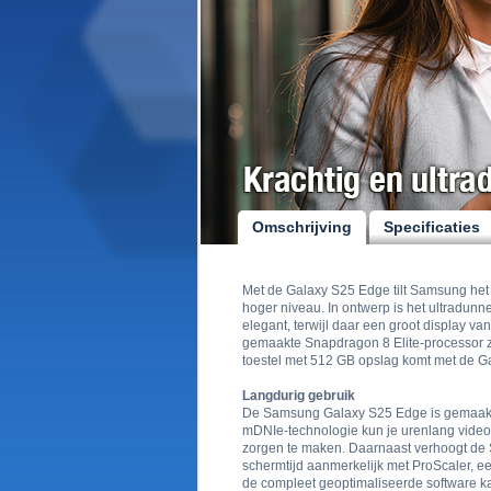
Omschrijving
Specificaties
Met de Galaxy S25 Edge tilt Samsung he
hoger niveau. In ontwerp is het ultradunn
elegant, terwijl daar een groot display va
gemaakte Snapdragon 8 Elite-processor zo
toestel met 512 GB opslag komt met de G
Langdurig gebruik
De Samsung Galaxy S25 Edge is gemaakt 
mDNIe-technologie kun je urenlang video’s
zorgen te maken. Daarnaast verhoogt de 
schermtijd aanmerkelijk met ProScaler, e
de compleet geoptimaliseerde software 