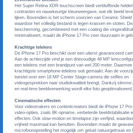
Het Super Retina XDR-touchscreen biedt verbluffende helder
contrasten en nauwkeurige kleurweergave, wat elk beeld lev
lijken. Bovendien is het scherm voorzien van Ceramic Shield 
waardoor het volledig bestand is tegen krassen en stoten. D
bescherming, gecombineerd met een coating die vingerafdru
minimaliseert, maakt de iPhone 17 Pro zeer duurzaam in gebr
Krachtige telelens
De iPhone 17 Pro beschikt over een uiterst geavanceerd ca
Aan de achterzijde vind je een drievoudige 48 MP lensconfigura
een telelens met een brandpunt van wel 200 meter. Daarmee 
krachtigste smartphone-telelens ooit gemaakt. Aan de voorzij
toestel over een 18 MP Center Stage-camera die selfies en
videogesprekken naar studiokwaliteit brengt. Dankzij slimme 
en real-time beeldverwerking wordt elke foto geoptimaliseerd.
Cinematische effecten
Voor videomakers en contentcreators biedt de iPhone 17 Pro 
video-opties, zoals 8K-opname, verbeterde beeldstabilisatie 
effecten. Ook slow-motion en timelapse zijn verfijnd, waardoor
vrijheid maximaal kan benutten. Bovendien maakt de geavan
microfoonopstelling het mogelijk om geluid natuurgetrouw en h