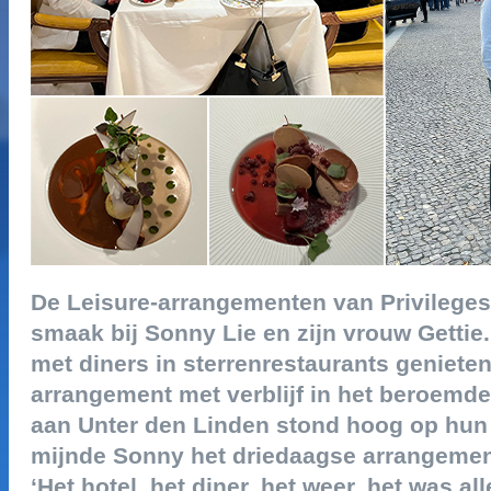
de leisure-arrangementen van privileges 
smaak bij sonny lie en zijn vrouw gettie
met diners in sterrenrestaurants genieten
arrangement met verblijf in het beroemd
aan unter den linden stond hoog op hun
mijnde sonny het driedaagse arrangement
‘het hotel, het diner, het weer, het was a