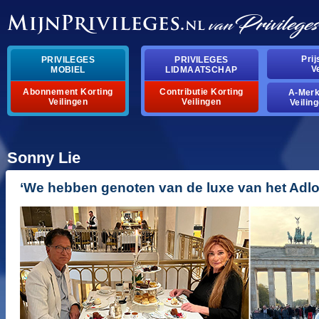
pri
privileges
privileges
v
mobiel
lidmaatschap
abonnement korting
contributie korting
a-mer
veilingen
veilingen
veilin
sonny lie
‘we hebben genoten van de luxe van het adlo