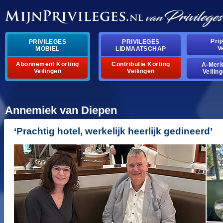
pri
privileges
privileges
v
mobiel
lidmaatschap
abonnement korting
contributie korting
a-mer
veilingen
veilingen
veilin
annemiek van diepen
‘prachtig hotel, werkelijk heerlijk gedineerd’