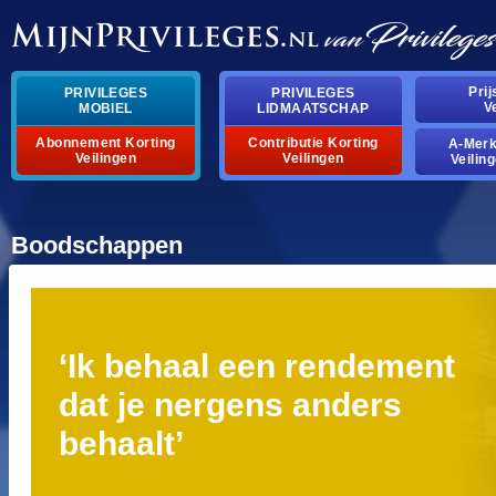
pri
privileges
privileges
v
mobiel
lidmaatschap
abonnement korting
contributie korting
a-mer
veilingen
veilingen
veilin
boodschappen
‘ik behaal een rendement
dat je nergens anders
behaalt’