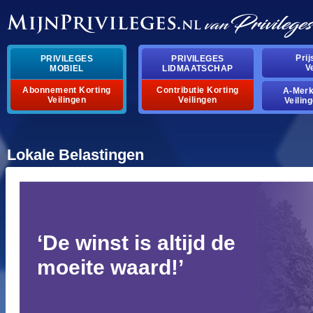
pri
privileges
privileges
v
mobiel
lidmaatschap
abonnement korting
contributie korting
a-mer
veilingen
veilingen
veilin
lokale belastingen
‘de winst is altijd de
moeite waard!’