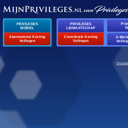
pri
privileges
privileges
v
mobiel
lidmaatschap
abonnement korting
contributie korting
a-mer
veilingen
veilingen
veilin
discla