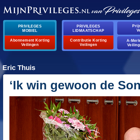
Pri
PRIVILEGES
PRIVILEGES
V
MOBIEL
LIDMAATSCHAP
Abonnement Korting
Contributie Korting
A-Mer
Veilingen
Veilingen
Veilin
Eric Thuis
‘Ik win gewoon de Son