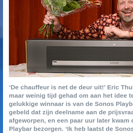
‘De chauffeur is net de deur uit!’ Eric Thu
maar weinig tijd gehad om aan het idee t
gelukkige winnaar is van de Sonos Playba
gebeld dat zijn deelname aan de prijsvra
afgeworpen, en een paar uur later kwam d
Playbar bezorgen. ‘Ik heb laatst de Son