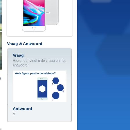
Vraag & Antwoord
Vraag
Hieronder vindt u de vraag en het
antwoord:
e
Antwoord
A
as