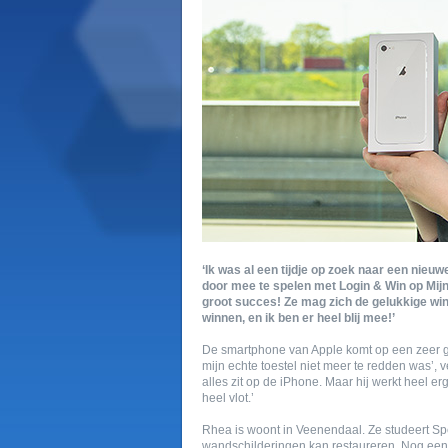
‘Ik was al een tijdje op zoek naar een nie
door mee te spelen met Login & Win op Mijn
groot succes! Ze mag zich de gelukkige win
winnen, en ik ben er heel blij mee!’
De smartphone van Apple komt op een zeer ge
mijn echte toestel niet meer te redden was’,
alles zit op de iPhone. Maar hij werkt heel er
heel vlot.’
Rhea is woont in Veenendaal. Ze studeert Speci
wandschilderingen kan restaureren. Nog een 