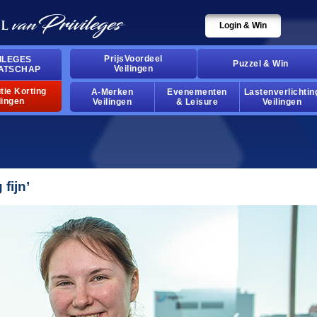
Login & Win
PrijsVoordeel
ILEGES
Puzzel & Win
Veilingen
ATSCHAP
tie Korting
A-Merken
Evenementen
Lastenverlichtin
lingen
Veilingen
& Leisure
Veilingen
fijn’