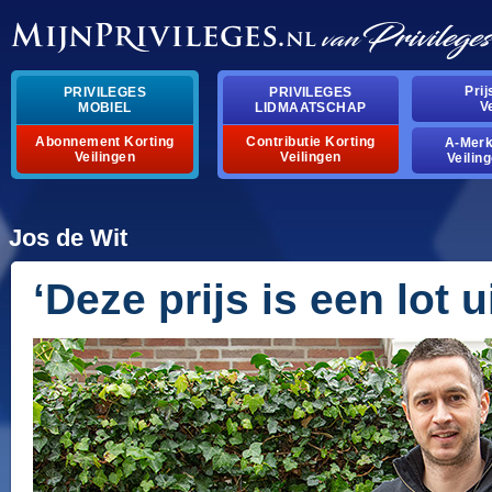
Pri
PRIVILEGES
PRIVILEGES
V
MOBIEL
LIDMAATSCHAP
Abonnement Korting
Contributie Korting
A-Mer
Veilingen
Veilingen
Veilin
Jos de Wit
‘Deze prijs is een lot ui