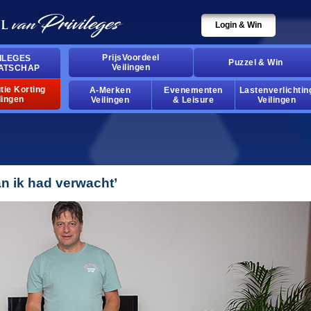
Login & Win
PrijsVoordeel
ILEGES
Puzzel & Win
Veilingen
ATSCHAP
tie Korting
A-Merken
Evenementen
Lastenverlichtin
lingen
Veilingen
& Leisure
Veilingen
dan ik had verwacht’