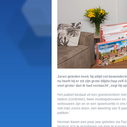
Jaren geleden keek hij altijd vol bewonderi
nu heeft hij er tot zijn grote blijdschap zel
veel groter dan ik had verwacht’, zegt hij op
Het pakket bestaat uit een goederentrein met
station (controller), twee modelgebouwen en g
verbouwen zijn en er een speelruimte in ons
met mijn zoons doen, een tweeling van 8 jaar o
pakken.’
Herman kwam een paar jaar geleden via Faceb
besloot zich te registreren om mee te kunnen 