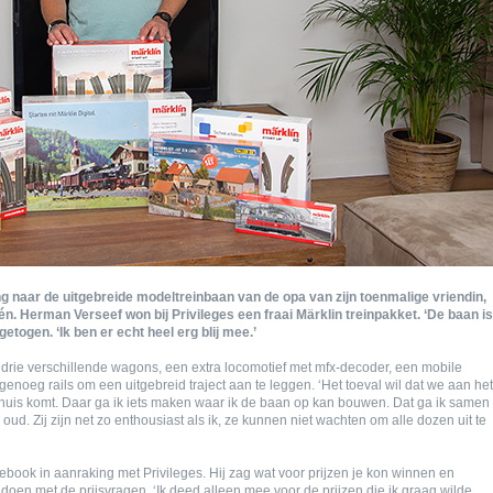
ng naar de uitgebreide modeltreinbaan van de opa van zijn toenmalige vriendin,
f één. Herman Verseef won bij Privileges een fraai Märklin treinpakket. ‘De baan is
getogen. ‘Ik ben er echt heel erg blij mee.’
 drie verschillende wagons, een extra locomotief met mfx-decoder, een mobile
enoeg rails om een uitgebreid traject aan te leggen. ‘Het toeval wil dat we aan het
 huis komt. Daar ga ik iets maken waar ik de baan op kan bouwen. Dat ga ik samen
ud. Zij zijn net zo enthousiast als ik, ze kunnen niet wachten om alle dozen uit te
ook in aanraking met Privileges. Hij zag wat voor prijzen je kon winnen en
doen met de prijsvragen. ‘Ik deed alleen mee voor de prijzen die ik graag wilde