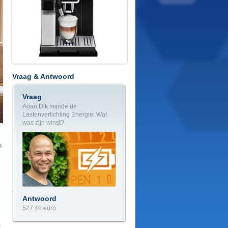
Vraag & Antwoord
Vraag
Arjan Dik mijnde de
Lastenverlichting Energie. Wat
was zijn winst?
n
Antwoord
527,40 euro
s