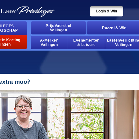
Login & Win
PrijsVoordeel
ILEGES
Puzzel & Win
Veilingen
ATSCHAP
tie Korting
A-Merken
Evenementen
Lastenverlichtin
lingen
Veilingen
& Leisure
Veilingen
 extra mooi’