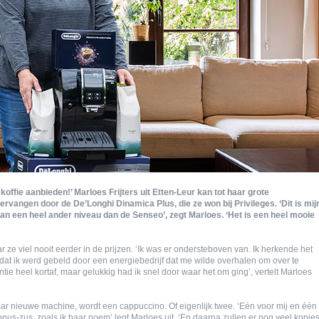
 koffie aanbieden!’ Marloes Frijters uit Etten-Leur kan tot haar grote
vangen door de De’Longhi Dinamica Plus, die ze won bij Privileges. ‘Dit is mij
van een heel ander niveau dan de Senseo’, zegt Marloes. ‘Het is een heel mooie
ze viel nooit eerder in de prijzen. ‘Ik was er ondersteboven van. Ik herkende het
dat ik werd gebeld door een energiebedrijf dat me wilde overhalen om over te
tie heel kortaf, maar gelukkig had ik snel door waar het om ging’, vertelt Marloes
haar nieuwe machine, wordt een cappuccino. Of eigenlijk twee. ‘Eén voor mij en één
nus-zus, zoals ik haar noem’ legt Marloes uit. ‘En daarna zullen er nog veel kopje