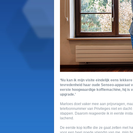
‘Nu kan ik mijn visite eindelijk eens lekkere
tevredenheid haar oude Senseo-apparaat ver
eerste hoogwaardige koffiemachine, hij is 
upgrade.’
Marloes doet vaker mee aan prijsvragen, maar 
telefoonnummer van Privileges niet en dacht 
stappen. Daarom reageerde ik in eerste instan
lachend.
De eerste kop koffie die ze gaat zetten met 
voor een heel goede vriendin van me, mijn bo