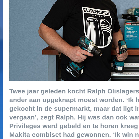
Twee jaar geleden kocht Ralph Olislagers
ander aan opgeknapt moest worden. ‘Ik 
gekocht in de supermarkt, maar dat ligt 
vergaan’, zegt Ralph. Hij was dan ook wat 
Privileges werd gebeld en te horen kreeg 
Makita combiset had gewonnen. ‘Ik win noo