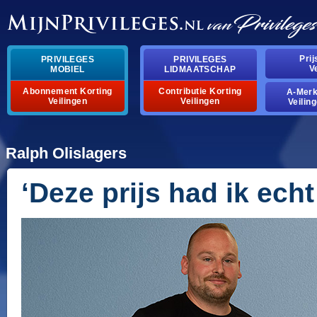
Pri
PRIVILEGES
PRIVILEGES
V
MOBIEL
LIDMAATSCHAP
Abonnement Korting
Contributie Korting
A-Mer
Veilingen
Veilingen
Veilin
Ralph Olislagers
‘Deze prijs had ik echt