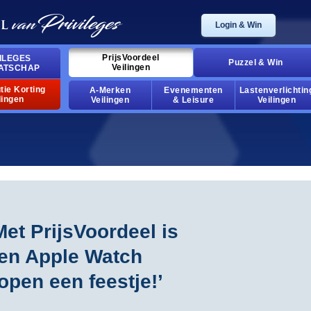
login & win
prijsvoordeel
ileges
puzzel & win
veilingen
atschap
tie korting
a-merken
evenementen
lastenverlichtin
lingen
veilingen
& leisure
veilingen
met prijsvoordeel is
en apple watch
open een feestje!’