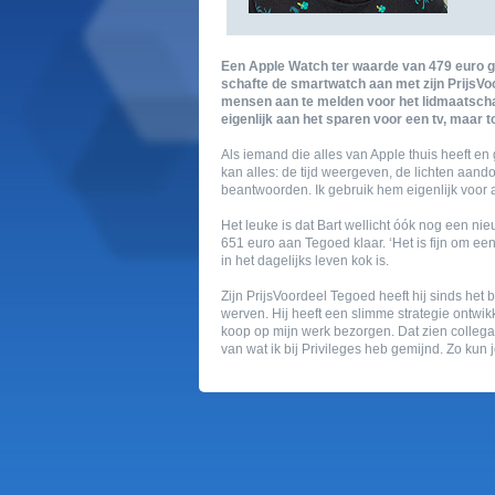
een apple watch ter waarde van 479 euro gra
schafte de smartwatch aan met zijn prijsvoo
mensen aan te melden voor het lidmaatschap
eigenlijk aan het sparen voor een tv, maar 
als iemand die alles van apple thuis heeft en
kan alles: de tijd weergeven, de lichten aand
beantwoorden. ik gebruik hem eigenlijk voor a
het leuke is dat bart wellicht óók nog een ni
651 euro aan tegoed klaar. ‘het is fijn om een
in het dagelijks leven kok is.
zijn prijsvoordeel tegoed heeft hij sinds het
werven. hij heeft een slimme strategie ontwik
koop op mijn werk bezorgen. dat zien collega’s
van wat ik bij privileges heb gemijnd. zo kun 