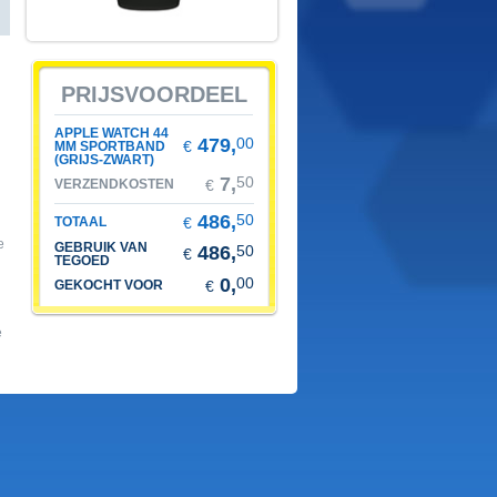
prijsvoordeel
apple watch 44
479,
00
€
mm sportband
(grijs-zwart)
7,
50
verzendkosten
€
486,
50
totaal
€
e
gebruik van
486,
50
€
tegoed
0,
00
gekocht voor
€
e