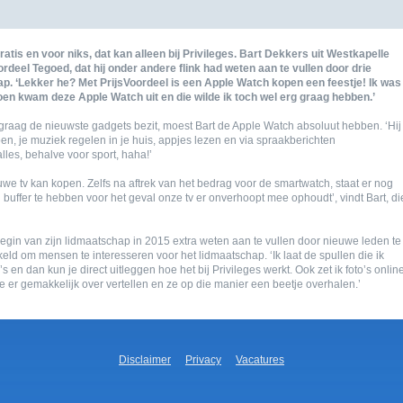
tis en voor niks, dat kan alleen bij privileges. bart dekkers uit westkapelle
rdeel tegoed, dat hij onder andere flink had weten aan te vullen door drie
. ‘lekker he? met prijsvoordeel is een apple watch kopen een feestje! ik was
toen kwam deze apple watch uit en die wilde ik toch wel erg graag hebben.’
 graag de nieuwste gadgets bezit, moest bart de apple watch absoluut hebben. ‘hij
oen, je muziek regelen in je huis, appjes lezen en via spraakberichten
lles, behalve voor sport, haha!’
euwe tv kan kopen. zelfs na aftrek van het bedrag voor de smartwatch, staat er nog
 buffer te hebben voor het geval onze tv er onverhoopt mee ophoudt’, vindt bart, di
 begin van zijn lidmaatschap in 2015 extra weten aan te vullen door nieuwe leden te
keld om mensen te interesseren voor het lidmaatschap. ‘ik laat de spullen die ik
 en dan kun je direct uitleggen hoe het bij privileges werkt. ook zet ik foto’s onlin
je er gemakkelijk over vertellen en ze op die manier een beetje overhalen.’
disclaimer
privacy
vacatures