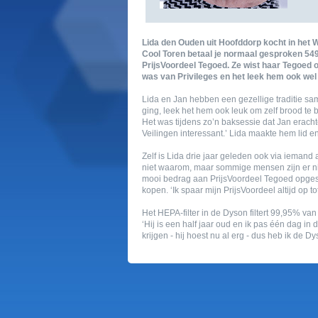
lida den ouden uit hoofddorp kocht in het 
cool toren betaal je normaal gesproken 549 
prijsvoordeel tegoed. ze wist haar tegoed on
was van privileges en het leek hem ook wel 
lida en jan hebben een gezellige traditie same
ging, leek het hem ook leuk om zelf brood te 
het was tijdens zo’n baksessie dat jan eracht
veilingen interessant.’ lida maakte hem lid 
zelf is lida drie jaar geleden ook via iemand 
niet waarom, maar sommige mensen zijn er nie
mooi bedrag aan prijsvoordeel tegoed opgesp
kopen. ‘ik spaar mijn prijsvoordeel altijd op to
het hepa-filter in de dyson filtert 99,95% van
‘hij is een half jaar oud en ik pas één dag in 
krijgen - hij hoest nu al erg - dus heb ik de 