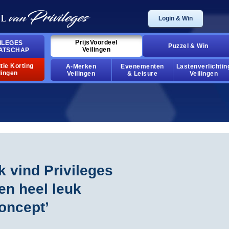
login & win
prijsvoordeel
ileges
puzzel & win
veilingen
atschap
tie korting
a-merken
evenementen
lastenverlichtin
lingen
veilingen
& leisure
veilingen
ik vind privileges
en heel leuk
oncept’