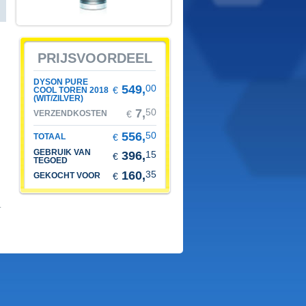
prijsvoordeel
dyson pure
549,
00
€
cool toren 2018
(wit/zilver)
7,
50
verzendkosten
€
556,
50
totaal
€
gebruik van
396,
15
€
tegoed
160,
35
gekocht voor
€
.