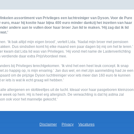
winkelen assortiment van privileges een luchtreiniger van dyson. voor de pure
euro, maar hij kostte haar bijna 400 euro minder dankzij het inzetten van haar
der andere aan te vullen door haar broer jan lid te maken. ‘hij zag dat ik lid
wat.’
n. ‘ik bak altijd mijn eigen brood’, vertelt lida. ‘nadat mijn broer met pensioen
bakken. dus sindsdien komt hij elke maand een paar dagen bij mij om het te leren.’
er kwam dat lida lid was van privileges. ‘hij vond met name de lastenverlichting
en verdiende daar extra prijsvoordeel mee.
anders bij privileges terechtgekomen. ‘ik vind het een heel leuk concept. ik snap
t zo happig op, is mijn ervaring.’ jan dus wel, en met zijn aanmelding had ze een
aard om de prijzige dyson luchtreiniger voor iets meer dan 160 euro te kunnen
t er iets is wat ik echt graag wil hebben.’
 alle allergenen en stofdeeltjes uit de lucht. ideaal voor haar pasgeboren kleinzoon
de week op hem. hij is heel erg allergisch. de verwachting is dat hij astma zal
dyson ook voor het mannetje gekocht.’
disclaimer
privacy
vacatures