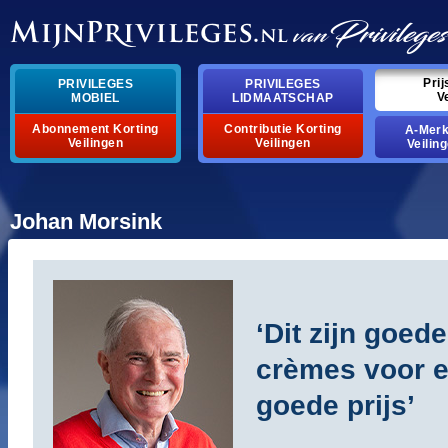
pri
privileges
privileges
v
mobiel
lidmaatschap
abonnement korting
contributie korting
a-mer
veilingen
veilingen
veilin
johan morsink
‘dit zijn goede
crèmes voor 
goede prijs’