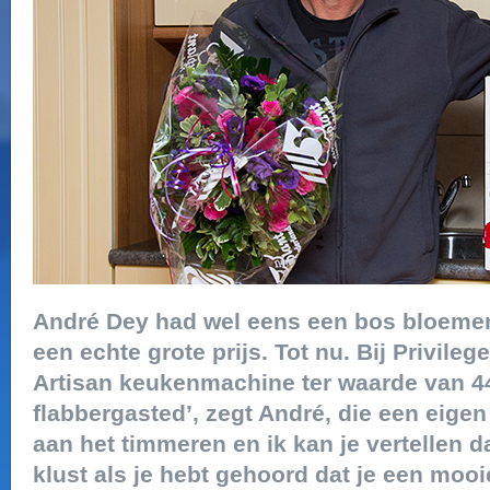
André Dey had wel eens een bos bloeme
een echte grote prijs. Tot nu. Bij Privile
Artisan keukenmachine ter waarde van 44
flabbergasted’, zegt André, die een eigen 
aan het timmeren en ik kan je vertellen da
klust als je hebt gehoord dat je een mooi