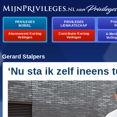
Pri
PRIVILEGES
PRIVILEGES
V
MOBIEL
LIDMAATSCHAP
Abonnement Korting
Contributie Korting
A-Mer
Veilingen
Veilingen
Veilin
Gerard Stalpers
‘Nu sta ik zelf ineens