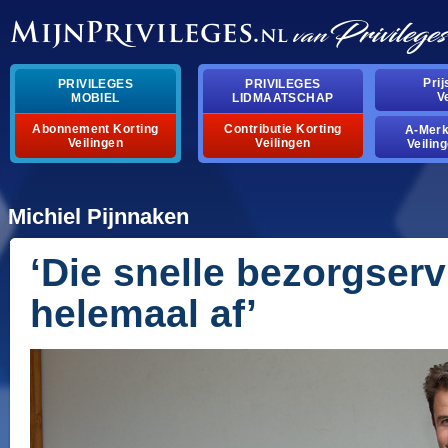
Pri
PRIVILEGES
PRIVILEGES
V
MOBIEL
LIDMAATSCHAP
Abonnement Korting
Contributie Korting
A-Mer
Veilingen
Veilingen
Veilin
Michiel Pijnnaken
‘Die snelle bezorgser
helemaal af’