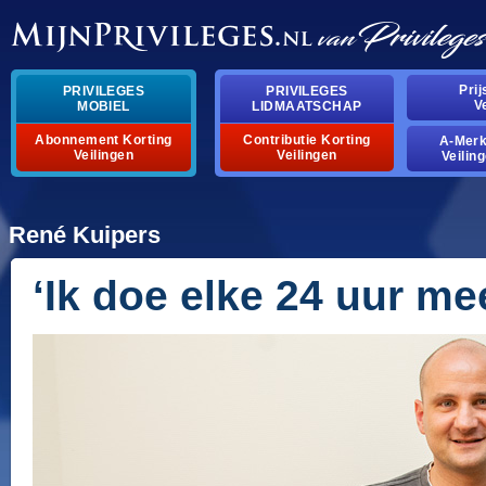
Pri
PRIVILEGES
PRIVILEGES
V
MOBIEL
LIDMAATSCHAP
Abonnement Korting
Contributie Korting
A-Mer
Veilingen
Veilingen
Veilin
René Kuipers
‘Ik doe elke 24 uur me