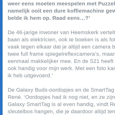
weer eens moeten meespelen met Puzzel & 
namelijk ooit een dure koffiemachine ge
belde ik hem op. Raad eens…?’
De 46-jarige inwoner van Heemskerk vertelt 
baan als elektricien, ook te boeken is als f
vaak tegen elkaar dat je altijd een camera b
twee full frame spiegelreflexcamera’s, ma
eenmaal makkelijker mee. En de S21 heeft f
ook handig voor mijn werk. Met een foto kan
ik heb uitgevoerd.’
De Galaxy Buds-oordopjes en de SmartTag v
René. ‘Oordopjes had ik nog niet, en ze zij
Galaxy SmartTag is al even handig, vindt R
sleutelbos hangen, die je daardoor altijd te