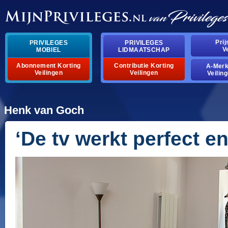
Pri
PRIVILEGES
PRIVILEGES
V
MOBIEL
LIDMAATSCHAP
Abonnement Korting
Contributie Korting
A-Mer
Veilingen
Veilingen
Veilin
Henk van Goch
‘De tv werkt perfect en