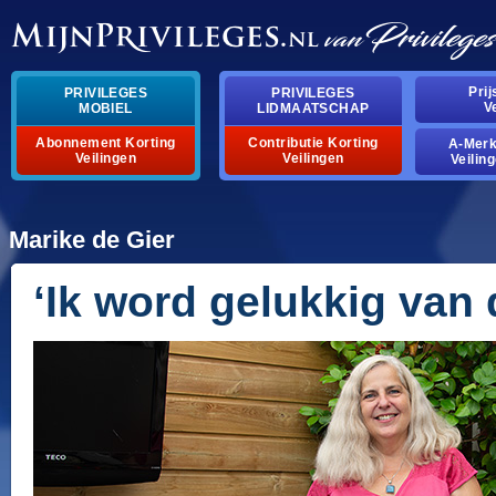
Pri
PRIVILEGES
PRIVILEGES
V
MOBIEL
LIDMAATSCHAP
Abonnement Korting
Contributie Korting
A-Mer
Veilingen
Veilingen
Veilin
Marike de Gier
‘Ik word gelukkig van 