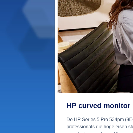
HP curved monitor
De HP Series 5 Pro 534pm (9E
professionals die hoge eisen s