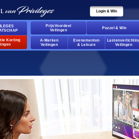
Login & Win
PrijsVoordeel
ILEGES
Puzzel & Win
Veilingen
ATSCHAP
tie Korting
A-Merken
Evenementen
Lastenverlichtin
lingen
Veilingen
& Leisure
Veilingen