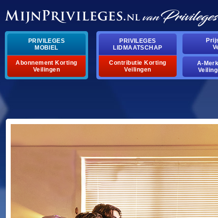
Pri
PRIVILEGES
PRIVILEGES
V
MOBIEL
LIDMAATSCHAP
Abonnement Korting
Contributie Korting
A-Mer
Veilingen
Veilingen
Veilin