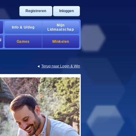
Registreren
Inloggen
Mijn
Info & Uitleg
Lidmaatschap
g
Games
Winkelen
Terug naar Login & Win