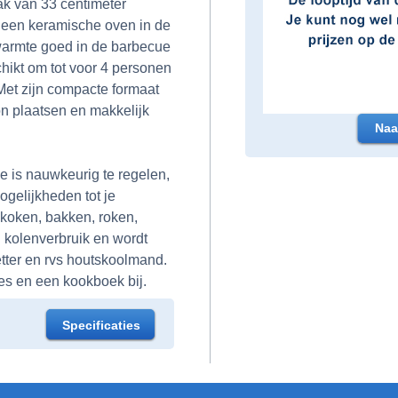
k van 33 centimeter
 een keramische oven in de
warmte goed in de barbecue
hikt om tot voor 4 personen
 Met zijn compacte formaat
n plaatsen en makkelijk
Naa
 is nauwkeurig te regelen,
gelijkheden tot je
 koken, bakken, roken,
in kolenverbruik en wordt
etter en rvs houtskoolmand.
es en een kookboek bij.
Specificaties