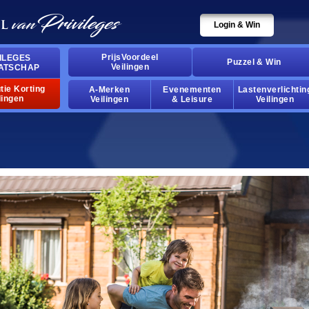
Login & Win
PrijsVoordeel
ILEGES
Puzzel & Win
Veilingen
ATSCHAP
tie Korting
A-Merken
Evenementen
Lastenverlichtin
lingen
Veilingen
& Leisure
Veilingen