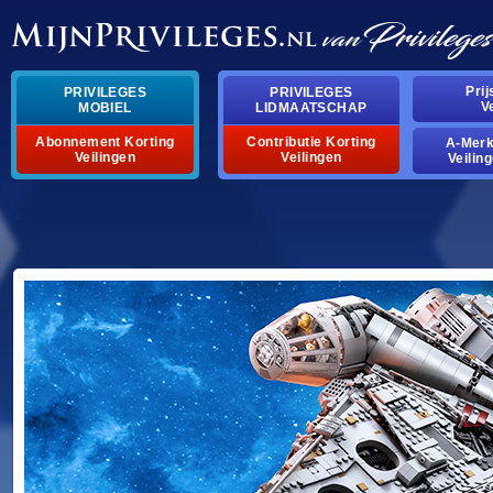
Pri
PRIVILEGES
PRIVILEGES
V
MOBIEL
LIDMAATSCHAP
Abonnement Korting
Contributie Korting
A-Mer
Veilingen
Veilingen
Veilin