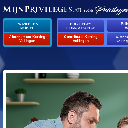
Pri
PRIVILEGES
PRIVILEGES
V
MOBIEL
LIDMAATSCHAP
Abonnement Korting
Contributie Korting
A-Mer
Veilingen
Veilingen
Veilin