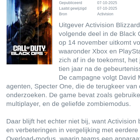
Gepubliceerd
07-10-2025
Laatst gewijzigd
07-10-2025
Bron
Activision
Uitgever Activision Blizzar
volgende deel in de Black 
op 14 november uitkomt vo
waaronder Xbox en PlaySta
zich af in de toekomst, het 
tien jaar na de gebeurtenis
De campagne volgt David 
agenten, Specter One, die de terugkeer van 
onderzoeken. De game bevat zoals gebruikeli
multiplayer, en de geliefde zombiemodus.
Daar blijft het echter niet bij, want Activisio
en verbeteringen in vergelijking met eerdere 
Overload-modus, waarin teams een apparaat 