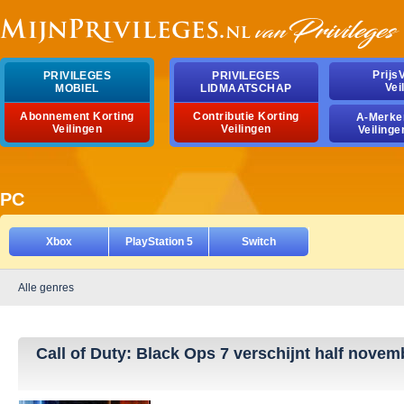
Prijs
PRIVILEGES
PRIVILEGES
Vei
MOBIEL
LIDMAATSCHAP
Abonnement Korting
Contributie Korting
A-Merke
Veilingen
Veilingen
Veilinge
PC
Xbox
PlayStation 5
Switch
Alle genres
Call of Duty: Black Ops 7 verschijnt half novem