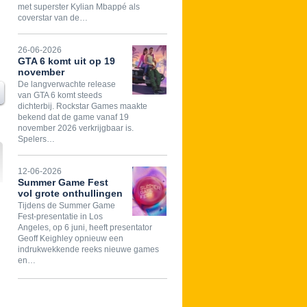
met superster Kylian Mbappé als
coverstar van de…
26-06-2026
GTA 6 komt uit op 19
november
De langverwachte release
van GTA 6 komt steeds
dichterbij. Rockstar Games maakte
bekend dat de game vanaf 19
november 2026 verkrijgbaar is.
Spelers…
12-06-2026
Summer Game Fest
vol grote onthullingen
Tijdens de Summer Game
Fest-presentatie in Los
Angeles, op 6 juni, heeft presentator
Geoff Keighley opnieuw een
indrukwekkende reeks nieuwe games
en…