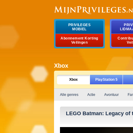
PRIVILEGES
PRIV
MOBIEL
LIDMA
Abonnement Korting
Contribu
Veilingen
Vei
Xbox
Xbox
PlayStation 5
Alle genres
Actie
Avontuur
Fam
LEGO Batman: Legacy of t