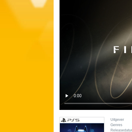
Uitgever
Genres
Releasedat