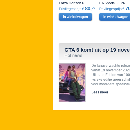
Forza Horizon 6
EA Sports FC 26
80,
70
00
Privilegesprijs €
Privilegesprijs €
In winkelwagen
In winkelwagen
GTA 6 komt uit op 19 nov
Hot news
De langverwachte relea
vanaf 19 november 2026 
Ultimate Edition van 100 
fysieke editie geen sch
voor meerdere speelbare 
Lees meer