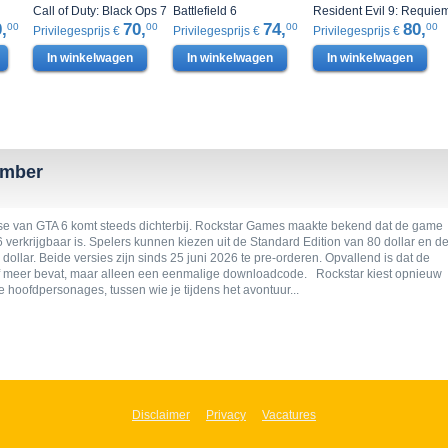
Call of Duty: Black Ops 7
Battlefield 6
Resident Evil 9: Requie
,
70,
74,
80,
00
00
00
00
Privilegesprijs €
Privilegesprijs €
Privilegesprijs €
In winkelwagen
In winkelwagen
In winkelwagen
ember
se van GTA 6 komt steeds dichterbij. Rockstar Games maakte bekend dat de game
verkrijgbaar is. Spelers kunnen kiezen uit de Standard Edition van 80 dollar en d
dollar. Beide versies zijn sinds 25 juni 2026 te pre-orderen. Opvallend is dat de
ijf meer bevat, maar alleen een eenmalige downloadcode. Rockstar kiest opnieuw
hoofdpersonages, tussen wie je tijdens het avontuur...
Disclaimer
Privacy
Vacatures