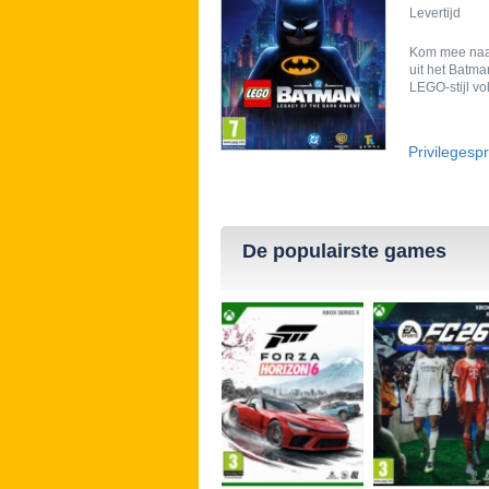
Levertijd
Kom mee naar
uit het Batm
LEGO-stijl vo
Privilegespr
De populairste games