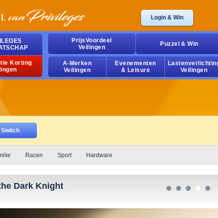
Login & Win
PrijsVoordeel
ILEGES
Puzzel & Win
Veilingen
ATSCHAP
tie Korting
A-Merken
Evenementen
Lastenverlichtin
lingen
Veilingen
& Leisure
Veilingen
Switch
ilie
Racen
Sport
Hardware
he Dark Knight