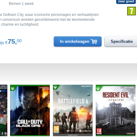
Binnen 1 week
 Gotham City, waar iconische personages en verhaallijnen
an-universum worden gecombineerd met de kenmerkende
l charme en luchtigheid.
75,
00
In winkelwagen
Specificatie
ijs €