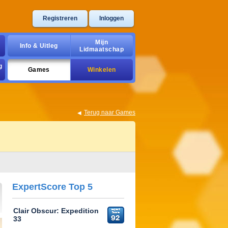
Registreren
Inloggen
Mijn
Info & Uitleg
Lidmaatschap
g
Games
Winkelen
Terug naar Games
ExpertScore Top 5
Clair Obscur: Expedition
33