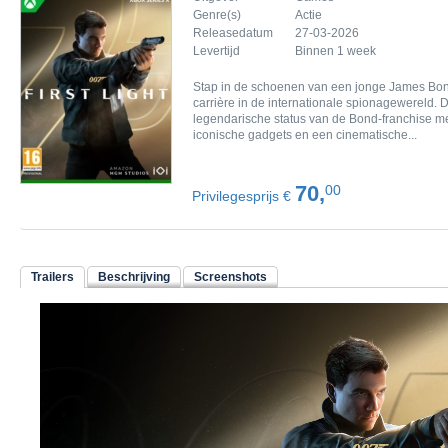
Genre(s)
Actie
Releasedatum
27-03-2026
Levertijd
Binnen 1 week
Stap in de schoenen van een jonge James Bond
carrière in de internationale spionagewereld. De
legendarische status van de Bond-franchise met 
iconische gadgets en een cinematische...
70,
00
Privilegesprijs €
Trailers
Beschrijving
Screenshots