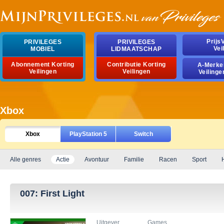
Prijs
PRIVILEGES
PRIVILEGES
Vei
MOBIEL
LIDMAATSCHAP
Abonnement Korting
Contributie Korting
A-Merke
Veilingen
Veilingen
Veilinge
Xbox
Xbox
PlayStation 5
Switch
Alle genres
Actie
Avontuur
Familie
Racen
Sport
007: First Light
Uitgever
Games