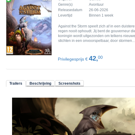
Genre(s)
Avontuur
Releasedatum
26-06-2026
Levertijd
Binnen 1 week
Against the Storm speelt zich af in een duiste
regen nooit ophoudt. Jij bent de gouverneur d
koningin wordt uitgezonden om telkens nieuwe
stichten in een onvoorspelbaar, door stormen...
42,
00
Privilegesprijs €
Trailers
Beschrijving
Screenshots