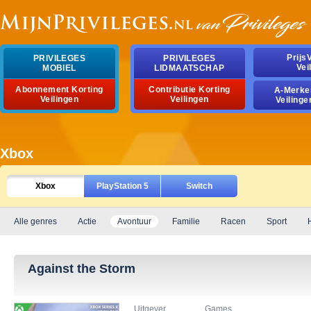
Prijs
PRIVILEGES
PRIVILEGES
Vei
MOBIEL
LIDMAATSCHAP
Abonnement Korting
Contributie Korting
A-Merke
Veilingen
Veilingen
Veilinge
Xbox
Xbox
PlayStation 5
Switch
Alle genres
Actie
Avontuur
Familie
Racen
Sport
Against the Storm
Uitgever
Games