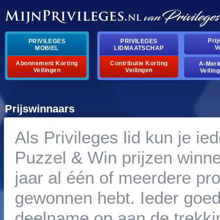
Pri
PRIVILEGES
PRIVILEGES
V
MOBIEL
LIDMAATSCHAP
Abonnement Korting
Contributie Korting
A-Mer
Veilingen
Veilingen
Veilin
Prijswinnaars
Als Privileges lid kun je i
Puzzel & Win prijzen winne
jaar al één of meerdere p
gewonnen hebt. Ieder goed
deelname op aan de trekkin