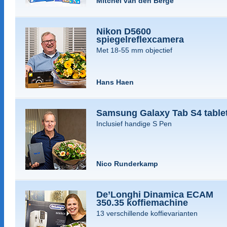
Mitchel van den Berge
Nikon D5600
spiegelreflexcamera
Met 18-55 mm objectief
Hans Haen
Samsung Galaxy Tab S4 table
Inclusief handige S Pen
Nico Runderkamp
De’Longhi Dinamica ECAM
350.35 koffiemachine
13 verschillende koffievarianten