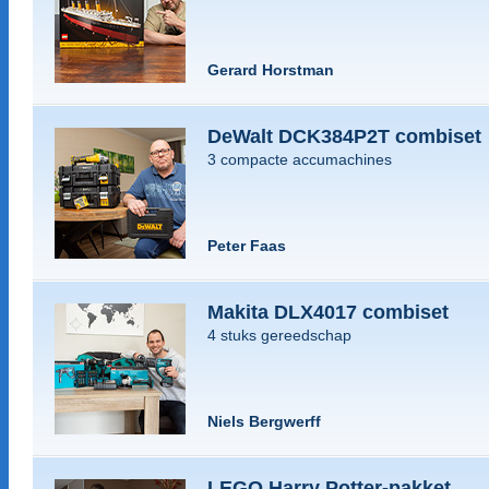
Gerard Horstman
DeWalt DCK384P2T combiset
3 compacte accumachines
Peter Faas
Makita DLX4017 combiset
4 stuks gereedschap
Niels Bergwerff
LEGO Harry Potter-pakket