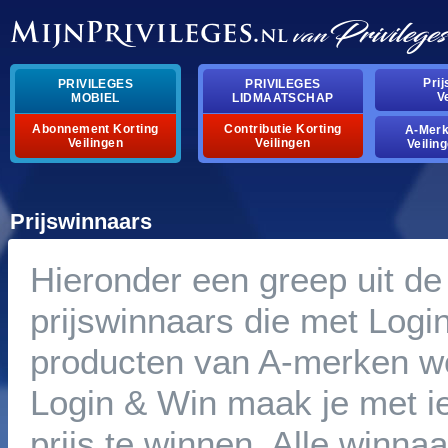
Pri
PRIVILEGES
PRIVILEGES
V
MOBIEL
LIDMAATSCHAP
Abonnement Korting
Contributie Korting
A-Mer
Veilingen
Veilingen
Veilin
Prijswinnaars
Hieronder een greep uit de
prijswinnaars die met Logi
producten van A-merken w
Login & Win maak je met i
prijs te winnen. Alle winna